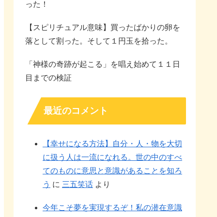
った！
【スピリチュアル意味】買ったばかりの卵を
落として割った。そして１円玉を拾った。
「神様の奇跡が起こる」を唱え始めて１１日
目までの検証
最近のコメント
【幸せになる方法】自分・人・物を大切
に扱う人は一流になれる。世の中のすべ
てのものに意思と意識があることを知ろ
う
に
三五笑话
より
今年こそ夢を実現するぞ！私の潜在意識