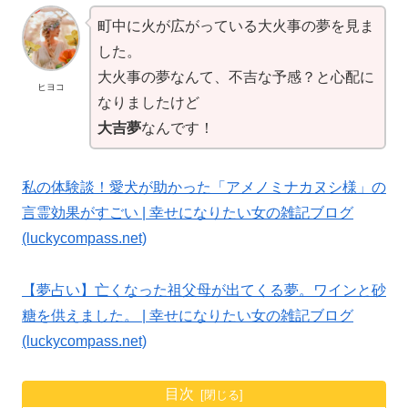
町中に火が広がっている大火事の夢を見ま
した。
大火事の夢なんて、不吉な予感？と心配に
ヒヨコ
なりましたけど
大吉夢
なんです！
私の体験談！愛犬が助かった「アメノミナカヌシ様」の
言霊効果がすごい | 幸せになりたい女の雑記ブログ
(luckycompass.net)
【夢占い】亡くなった祖父母が出てくる夢。ワインと砂
糖を供えました。 | 幸せになりたい女の雑記ブログ
(luckycompass.net)
目次