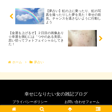
【夢占い】虹の上に乗ったり、虹の写
真を撮ったりした夢を見た！幸せの前
兆。チャンスを逃さないように行動し
よう
【金運を上げるぞ】２日目の画像あり
☆幸運を掴むには「つやのある美肌」
思い切ってフォトフェイシャルしてき
た！
ホーム
夢占い
幸せになりたい女の雑記ブログ
プライバシーポリシー
お問い合わせフォーム
© 2021 幸せになりたい女の雑記ブログ.