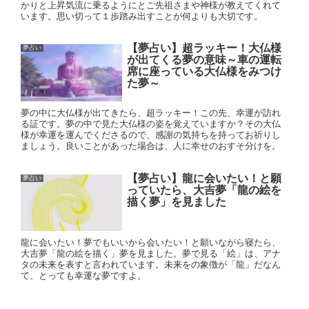
かりと上昇気流に乗るようにとご先祖さまや神様が教えてくれて
います。思い切って１歩踏み出すことが何よりも大切です。
【夢占い】超ラッキー！大仏様
夢占い
が出てくる夢の意味～車の運転
席に座っている大仏様をみつけ
た夢～
夢の中に大仏様が出てきたら、超ラッキー！この先、幸運が訪れ
る証です。夢の中で見た大仏様の姿を覚えていますか？その大仏
様が幸運を運んでくださるので、感謝の気持ちを持ってお祈りし
ましょう。良いことがあった場合は、人に幸せのおすそ分けを。
【夢占い】龍に会いたい！と願
夢占い
っていたら、大吉夢「龍の絵を
描く夢」を見ました
龍に会いたい！夢でもいいから会いたい！と願いながら寝たら、
大吉夢「龍の絵を描く」夢を見ました。夢で見る「絵」は、アナ
タの未来を表すと言われています。未来をの象徴が「龍」だなん
て、とっても幸運な夢ですよ。