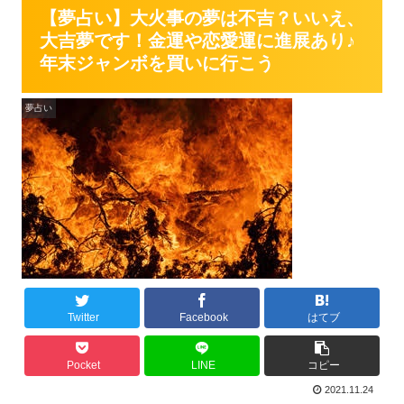
【夢占い】大火事の夢は不吉？いいえ、
大吉夢です！金運や恋愛運に進展あり♪
年末ジャンボを買いに行こう
夢占い
Twitter
Facebook
はてブ
Pocket
LINE
コピー
2021.11.24