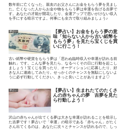
数年前に亡くなった、親友のお父さんにお金をもらう夢を見まし
た。亡くなった人からお金や物をもらう夢は幸運を告げる吉夢で
す。あなたの才能が開花したり、金運アップで思いがけない収入
を手にする暗示ですよ。何事にも全力で取り組みましょう♪
【夢占い】お金をもらう夢の意
夢占い
味「知らない人から古い紙幣を
もらう夢」を見たら宝くじを買
いに行こう！
古い紙幣や硬貨をもらう夢は「思わぬ臨時収入や幸運が訪れる前
触れ」です。こんな夢を見たら、なるべくその日に行動を起こし
ましょう！宝くじを買ったり、オーディションに応募したり、好
きな人に連絡してみたり。せっかくのチャンスを無駄にしないよ
うに必ず行動してください。きっと良いことがありますよ♡
【夢占い】生まれたてのたくさ
夢占い
んの赤ちゃんの夢 吉夢を見た
ら行動しよう！
沢山の赤ちゃんが出てくる夢は大きな幸運が訪れることを暗示し
た吉夢です！夢占いで「幸運」の暗示である「赤ちゃん」がたく
さん出てくるのは、あなたに次々とチャンスが訪れるので、しっ