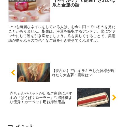
【ネイルケアで開運】きれいな
幸せになるための習慣
爪と金運の話
いつも綺麗なネイルをしている人は、お金に困っているのを見た
ことがありません。指先は、幸運を吸収するアンテナ。常にツヤ
ツヤにして運を引き寄せましょう。爪を美しくすることで、美意
識が磨かれるので色々なご縁を引き寄せてくれますよ。
【夢占い】空にキラキラした神様が現
れたら大吉夢！意味は？
赤ちゃんやペットがいるご家庭におす
すめ「ぱくぱくローラー」♡掃除機よ
り優秀！カーペット用お掃除用品