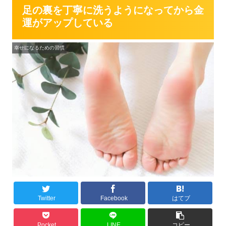
足の裏を丁寧に洗うようになってから金
運がアップしている
幸せになるための習慣
Twitter
Facebook
はてブ
Pocket
LINE
コピー