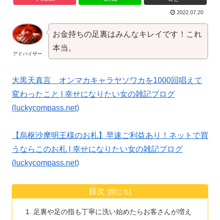
2022.07.20
お金持ちの足裏はみんなキレイです！これ
本当。
アドバイザー
大黒天真言 オンマカキャラヤソワカを1000回唱えて
変わったこと | 幸せになりたい女の雑記ブログ
(luckycompass.net)
【烏枢沙摩明王様のお札】早速ご利益あり！ネットで買
うならこのお札 | 幸せになりたい女の雑記ブログ
(luckycompass.net)
目次
足裏や足の指も丁寧に洗い始めたらお客さんが増え