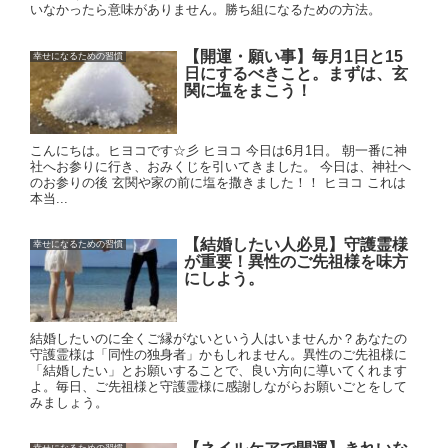
いなかったら意味がありません。勝ち組になるための方法。
【開運・願い事】毎月1日と15
幸せになるための習慣
日にするべきこと。まずは、玄
関に塩をまこう！
こんにちは。ヒヨコです☆彡 ヒヨコ 今日は6月1日。 朝一番に神
社へお参りに行き、おみくじを引いてきました。 今日は、神社へ
のお参りの後 玄関や家の前に塩を撒きました！！ ヒヨコ これは
本当...
【結婚したい人必見】守護霊様
幸せになるための習慣
が重要！異性のご先祖様を味方
にしよう。
結婚したいのに全くご縁がないという人はいませんか？あなたの
守護霊様は「同性の独身者」かもしれません。異性のご先祖様に
「結婚したい」とお願いすることで、良い方向に導いてくれます
よ。毎日、ご先祖様と守護霊様に感謝しながらお願いごとをして
みましょう。