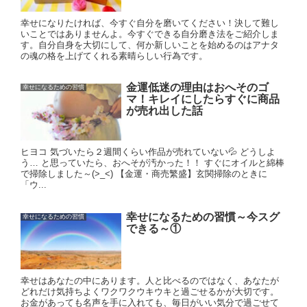
幸せになりたければ、今すぐ自分を磨いてください！決して難し
いことではありませんよ。今すぐできる自分磨き法をご紹介しま
す。自分自身を大切にして、何か新しいことを始めるのはアナタ
の魂の格を上げてくれる素晴らしい行為です。
金運低迷の理由はおへそのゴ
幸せになるための習慣
マ！キレイにしたらすぐに商品
が売れ出した話
ヒヨコ 気づいたら２週間くらい作品が売れていない💦 どうしよ
う… と思っていたら、おへそが汚かった！！ すぐにオイルと綿棒
で掃除しました～(>_<) 【金運・商売繁盛】玄関掃除のときに
「ウ...
幸せになるための習慣～今スグ
幸せになるための習慣
できる～①
幸せはあなたの中にあります。人と比べるのではなく、あなたが
どれだけ気持ちよくワクワクウキウキと過ごせるかが大切です。
お金があっても名声を手に入れても、毎日がいい気分で過ごせて